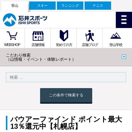
登山
スキー
ランニング
テニス
WEBSHOP
店舗情報
初めての方
店舗ブログ
登山学校
こだわり検索
（山情報・イベント・体験レポート）
この条件で検索する
バウアーファインド ポイント最大
13％還元中【札幌店】