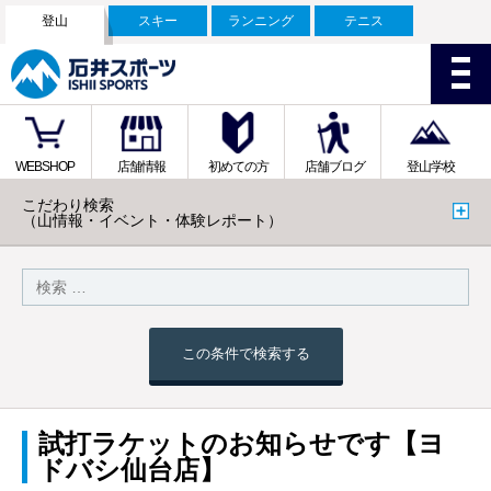
登山
スキー
ランニング
テニス
WEBSHOP
店舗情報
初めての方
店舗ブログ
登山学校
こだわり検索
（山情報・イベント・体験レポート）
この条件で検索する
試打ラケットのお知らせです【ヨ
ドバシ仙台店】