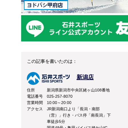
この記事を書いたのは：
新潟店
住所
新潟県新潟市中央区姥ヶ山108番地
電話番号
025-257-8070
営業時間
10:00～20:00
アクセス
JR新潟南口より「長潟・南部
（営）」行き・バス停「南長潟」下
車徒歩5分
国道49号・亀田バイパス姥ケ山IC