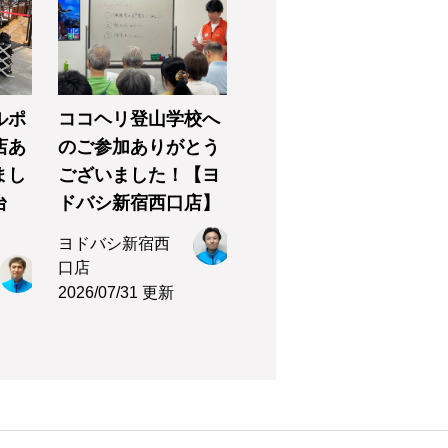
ルポ
ココヘリ登山学校へ
店あ
のご参加ありがとう
まし
ございました！【ヨ
台
ドバシ新宿西口店】
ヨドバシ新宿西
口店
2026/07/31 更新