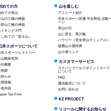
初めての方
山を楽しむ
初めての登山
アスリート紹介
登山の三種の神器
石井スポーツ所属 平出和也 活動
ージ
新登山三種の神器
登山の日
ハイキング入門
山に登る、荒川勉
はじめての『富士山』
ハウツー（安全登山マニュアル）
提携山小屋特典
石井スポーツについて
山小屋リンク
石井スポーツヒストリー
登山靴研究所
カスタマーサービス
会社概要
ヨドバシゴールドポイントカード
ご挨拶
について
お知らせ
FAQ
採用情報
通信販売について
公表内容
お問い合わせ
apan Tax Free
K2 PROJECT
リコールに関するお知らせ