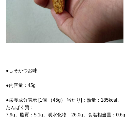
●しそかつお味
●内容量：45g
●栄養成分表示 [1個 （45g） 当たり]：熱量：185kcal、
たんぱく質：
7.9g、脂質：5.1g、炭水化物：26.0g、食塩相当量：0.6g