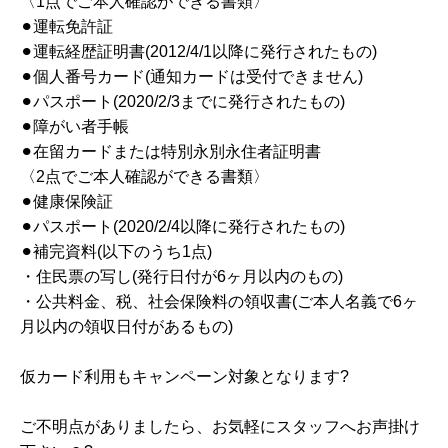
〈1点でご本人確認ができる書類〉
⚫︎運転免許証
⚫︎運転経歴証明書(2012/4/1以降に発行されたもの)
⚫︎個人番号カード(通知カードは受付できません)
⚫︎パスポート(2020/2/3までに発行されたもの)
⚫︎障がい者手帳
⚫︎在留カードまたは特別永別永住者証明書
〈2点でご本人確認ができる書類〉
⚫︎健康保険証
⚫︎パスポート(2020/2/4以降に発行されたもの)
⚫︎補完資料(以下のうち1点)
・住民票の写し(発行日付が6ヶ月以内のもの)
・公共料金、税、社会保険料の領収書(ご本人名義で6ヶ
月以内の領収日付があるもの)
仮カード利用もキャンペーン対象となります?
ご不明点がありましたら、お気軽にスタッフへお声掛け