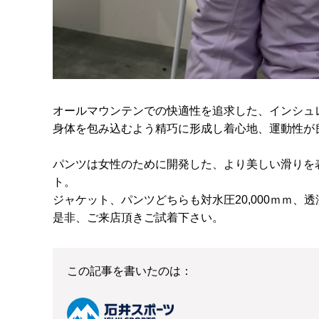
オールマウンテンでの快適性を追求した、インシュ
身体を包み込むよう精巧に形成し着心地、運動性が
パンツは女性のために開発した、より美しい滑りを
ト。
ジャケット、パンツどちらも対水圧20,000ｍｍ、透湿性
是非、ご来店頂きご試着下さい。
この記事を書いたのは：