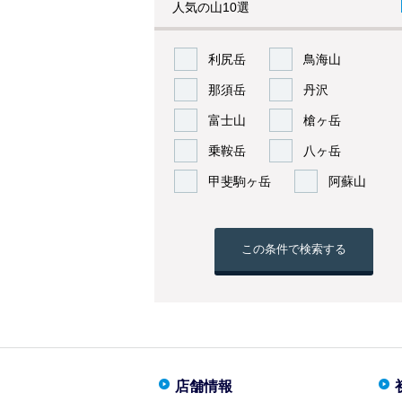
人気の山10選
利尻岳
鳥海山
那須岳
丹沢
富士山
槍ヶ岳
乗鞍岳
八ヶ岳
甲斐駒ヶ岳
阿蘇山
この条件で検索する
店舗情報