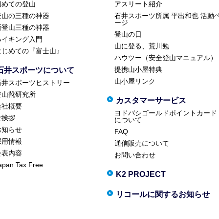
初めての登山
アスリート紹介
登山の三種の神器
石井スポーツ所属 平出和也 活動
ージ
新登山三種の神器
登山の日
ハイキング入門
山に登る、荒川勉
はじめての『富士山』
ハウツー（安全登山マニュアル）
提携山小屋特典
石井スポーツについて
山小屋リンク
石井スポーツヒストリー
登山靴研究所
カスタマーサービス
会社概要
ヨドバシゴールドポイントカード
ご挨拶
について
お知らせ
FAQ
採用情報
通信販売について
公表内容
お問い合わせ
apan Tax Free
K2 PROJECT
リコールに関するお知らせ