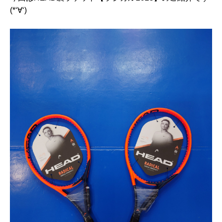
(*‘∀‘)