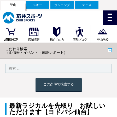
登山
スキー
ランニング
テニス
WEBSHOP
店舗情報
初めての方
店舗ブログ
登山学校
こだわり検索
（山情報・イベント・体験レポート）
この条件で検索する
最新ラジカルを先取り お試しい
ただけます【ヨドバシ仙台】