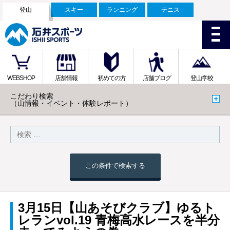
登山
スキー
ランニング
テニス
WEBSHOP
店舗情報
初めての方
店舗ブログ
登山学校
こだわり検索
（山情報・イベント・体験レポート）
この条件で検索する
3月15日【山あそびクラブ】ゆるト
レランvol.19 青梅高水レースを半分