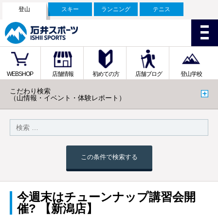
登山
スキー
ランニング
テニス
WEBSHOP
店舗情報
初めての方
店舗ブログ
登山学校
こだわり検索
（山情報・イベント・体験レポート）
この条件で検索する
今週末はチューンナップ講習会開
催? 【新潟店】