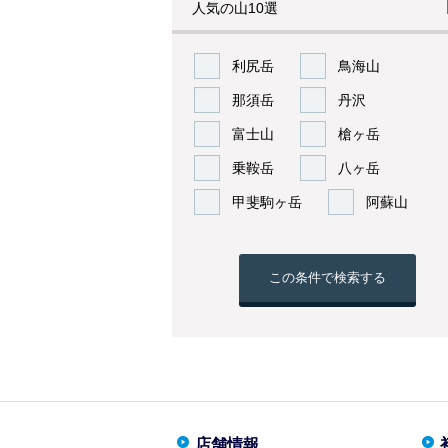
人気の山10選
利尻岳
鳥海山
那須岳
丹沢
富士山
槍ヶ岳
乗鞍岳
八ヶ岳
甲斐駒ヶ岳
阿蘇山
この条件で検索する
店舗情報