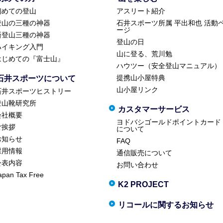
初めての登山
アスリート紹介
登山の三種の神器
石井スポーツ所属 平出和也 活動
ージ
新登山三種の神器
登山の日
ハイキング入門
山に登る、荒川勉
はじめての『富士山』
ハウツー（安全登山マニュアル）
提携山小屋特典
石井スポーツについて
山小屋リンク
石井スポーツヒストリー
登山靴研究所
カスタマーサービス
会社概要
ヨドバシゴールドポイントカード
ご挨拶
について
お知らせ
FAQ
採用情報
通信販売について
公表内容
お問い合わせ
apan Tax Free
K2 PROJECT
リコールに関するお知らせ