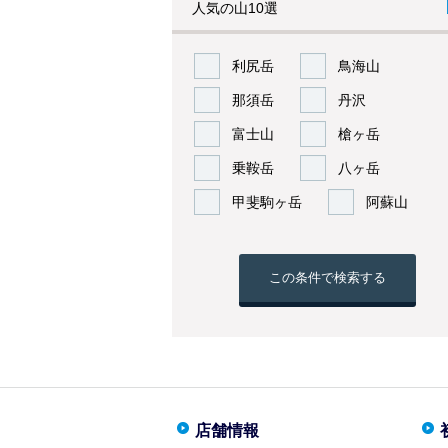
人気の山10選
利尻岳
鳥海山
那須岳
丹沢
富士山
槍ヶ岳
乗鞍岳
八ヶ岳
甲斐駒ヶ岳
阿蘇山
この条件で検索する
店舗情報