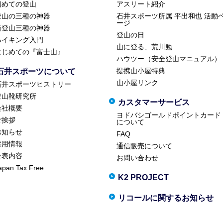
初めての登山
アスリート紹介
登山の三種の神器
石井スポーツ所属 平出和也 活動
ージ
新登山三種の神器
登山の日
ハイキング入門
山に登る、荒川勉
はじめての『富士山』
ハウツー（安全登山マニュアル）
提携山小屋特典
石井スポーツについて
山小屋リンク
石井スポーツヒストリー
登山靴研究所
カスタマーサービス
会社概要
ヨドバシゴールドポイントカード
ご挨拶
について
お知らせ
FAQ
採用情報
通信販売について
公表内容
お問い合わせ
apan Tax Free
K2 PROJECT
リコールに関するお知らせ