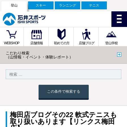
登山
スキー
ランニング
テニス
WEBSHOP
店舗情報
初めての方
店舗ブログ
登山学校
こだわり検索
（山情報・イベント・体験レポート）
この条件で検索する
梅田店ブログその22 軟式テニスも
取り扱いあります【リンクス梅田