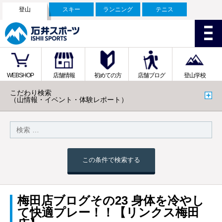
登山
スキー
ランニング
テニス
WEBSHOP
店舗情報
初めての方
店舗ブログ
登山学校
こだわり検索
（山情報・イベント・体験レポート）
この条件で検索する
梅田店ブログその23 身体を冷やし
て快適プレー！！【リンクス梅田