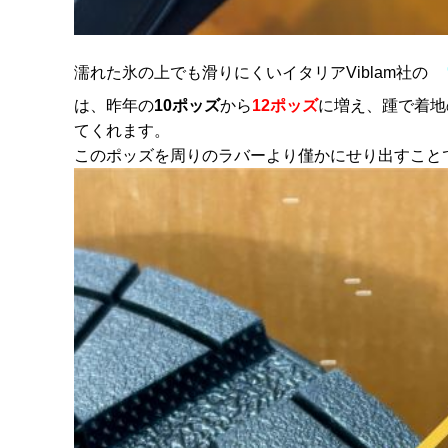
濡れた氷の上でも滑りにくいイタリアViblam社の
は、昨年の
10ポッズ
から
12ポッズ
に増え、踵で着地
てくれます。
このポッズを周りのラバーより僅かにせり出すこと