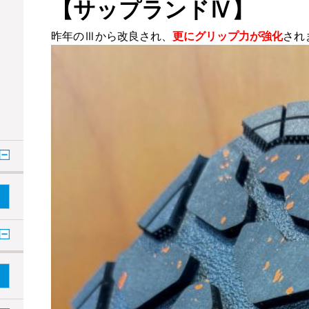
【サップランドⅣ】
昨年のⅢから改良され、
更にグリップ力が強化
され