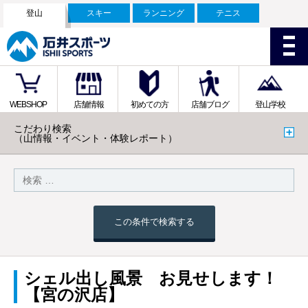
登山
スキー
ランニング
テニス
WEBSHOP
店舗情報
初めての方
店舗ブログ
登山学校
こだわり検索
（山情報・イベント・体験レポート）
この条件で検索する
シェル出し風景 お見せします！
【宮の沢店】