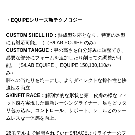
・EQUIPEシリーズ新テクノロジー
CUSTOM SHELL HD：
熱成型対応となり、特定の足型
にも対応可能。（（S/LAB EQUIPE のみ）
CUSTOM TANGUE：
甲の高さを自分好みに調整でき、
必要な部分にフォームを追加したり削っての調整が可
能。（S/LAB EQUIPE 、EQUIPE 150,130,110の
み
脛への当たりを均一にし、よりダイレクトな操作性と快
適性を両立
SKINFIT RACE：
解剖学的な形状と第二皮膚の様なフィ
ット感を実現した最新レーシングライナー。足をピッタ
リ包み込み、コントロール、サポート、シェルとのシー
ムレスな一体感を向上。
26モデルまで展開されていたS/RACEよりライナーのフ