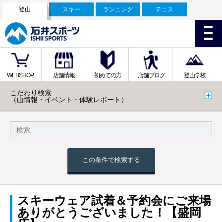
登山
スキー
ランニング
テニス
WEBSHOP
店舗情報
初めての方
店舗ブログ
登山学校
こだわり検索
（山情報・イベント・体験レポート）
この条件で検索する
スキーウェア試着＆予約会にご来場
ありがとうございました！【盛岡