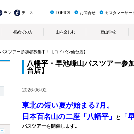
ラン
テニス
TOPICS
お問合せ
カスタマーサー
初めての方
山を楽しむ
登山学校
バスツアー参加者募集中！【ヨドバシ仙台店】
八幡平・早池峰山バスツアー参
台店】
2026-06-02
東北の短い夏が始まる7月。
日本百名山の二座「八幡平」
「
と
バスツアーを開催します。