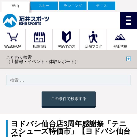
登山
スキー
ランニング
テニス
WEBSHOP
店舗情報
初めての方
店舗ブログ
登山学校
こだわり検索
（山情報・イベント・体験レポート）
この条件で検索する
ヨドバシ仙台店3周年感謝祭「テニ
スシューズ特価市」【ヨドバシ仙台