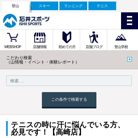
登山
スキー
ランニング
テニス
WEBSHOP
店舗情報
初めての方
店舗ブログ
登山学校
こだわり検索
（山情報・イベント・体験レポート）
この条件で検索する
テニスの時に汗に悩んでいる方、
必見です！【高崎店】