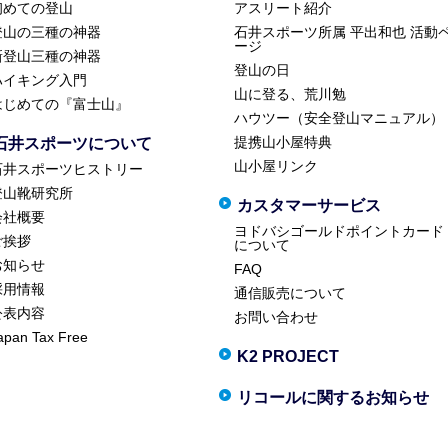
初めての登山
アスリート紹介
登山の三種の神器
石井スポーツ所属 平出和也 活動
ージ
新登山三種の神器
登山の日
ハイキング入門
山に登る、荒川勉
はじめての『富士山』
ハウツー（安全登山マニュアル）
提携山小屋特典
石井スポーツについて
山小屋リンク
石井スポーツヒストリー
登山靴研究所
カスタマーサービス
会社概要
ヨドバシゴールドポイントカード
ご挨拶
について
お知らせ
FAQ
採用情報
通信販売について
公表内容
お問い合わせ
apan Tax Free
K2 PROJECT
リコールに関するお知らせ