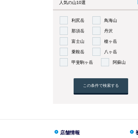
人気の山10選
利尻岳
鳥海山
那須岳
丹沢
富士山
槍ヶ岳
乗鞍岳
八ヶ岳
甲斐駒ヶ岳
阿蘇山
この条件で検索する
店舗情報