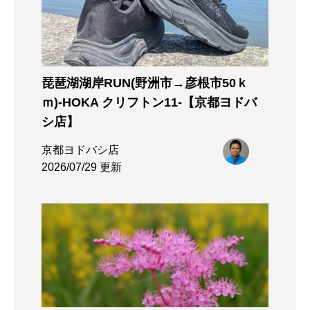
琵琶湖湖岸RUN(野洲市→彦根市50ｋ
ｍ)-HOKA クリフトン11-【京都ヨドバ
シ店】
京都ヨドバシ店
2026/07/29 更新