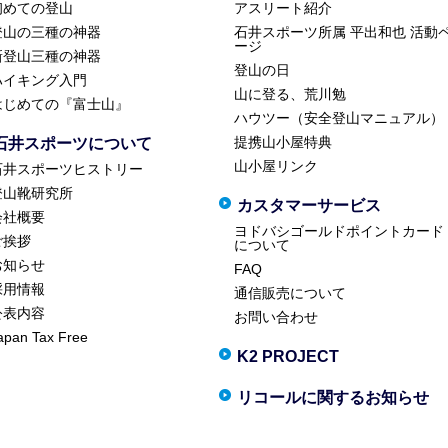
初めての登山
アスリート紹介
登山の三種の神器
石井スポーツ所属 平出和也 活動
ージ
新登山三種の神器
登山の日
ハイキング入門
山に登る、荒川勉
はじめての『富士山』
ハウツー（安全登山マニュアル）
提携山小屋特典
石井スポーツについて
山小屋リンク
石井スポーツヒストリー
登山靴研究所
カスタマーサービス
会社概要
ヨドバシゴールドポイントカード
ご挨拶
について
お知らせ
FAQ
採用情報
通信販売について
公表内容
お問い合わせ
apan Tax Free
K2 PROJECT
リコールに関するお知らせ