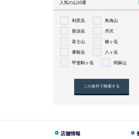
人気の山10選
利尻岳
鳥海山
那須岳
丹沢
富士山
槍ヶ岳
乗鞍岳
八ヶ岳
甲斐駒ヶ岳
阿蘇山
この条件で検索する
店舗情報