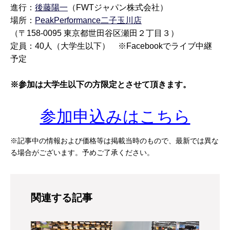
進行：
後藤陽一
（
FWT
ジャパン株式会社）
場所：
PeakPerformance二子玉川店
（〒
158-0095
東京都世田谷区瀬田２丁目３）
定員：
40
人（大学生以下）
※Facebook
でライブ中継
予定
※参加は大学生以下の方限定とさせて頂きます。
参加申込みはこちら
※記事中の情報および価格等は掲載当時のもので、最新では異な
る場合がございます。予めご了承ください。
関連する記事