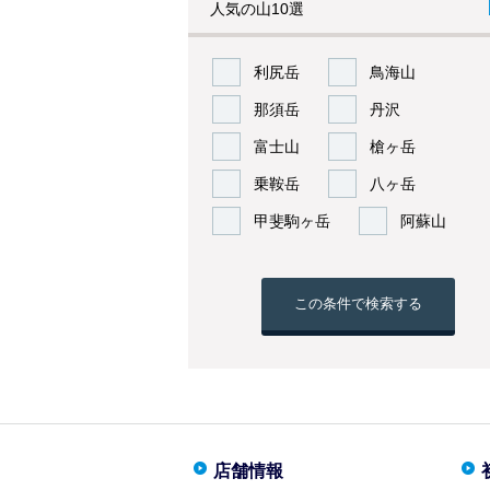
人気の山10選
利尻岳
鳥海山
那須岳
丹沢
富士山
槍ヶ岳
乗鞍岳
八ヶ岳
甲斐駒ヶ岳
阿蘇山
この条件で検索する
店舗情報