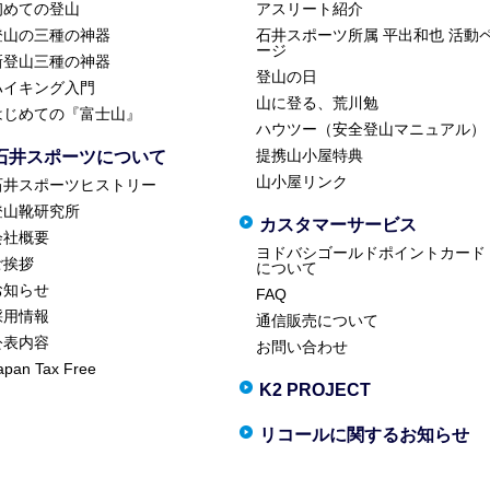
初めての登山
アスリート紹介
登山の三種の神器
石井スポーツ所属 平出和也 活動
ージ
新登山三種の神器
登山の日
ハイキング入門
山に登る、荒川勉
はじめての『富士山』
ハウツー（安全登山マニュアル）
提携山小屋特典
石井スポーツについて
山小屋リンク
石井スポーツヒストリー
登山靴研究所
カスタマーサービス
会社概要
ヨドバシゴールドポイントカード
ご挨拶
について
お知らせ
FAQ
採用情報
通信販売について
公表内容
お問い合わせ
apan Tax Free
K2 PROJECT
リコールに関するお知らせ