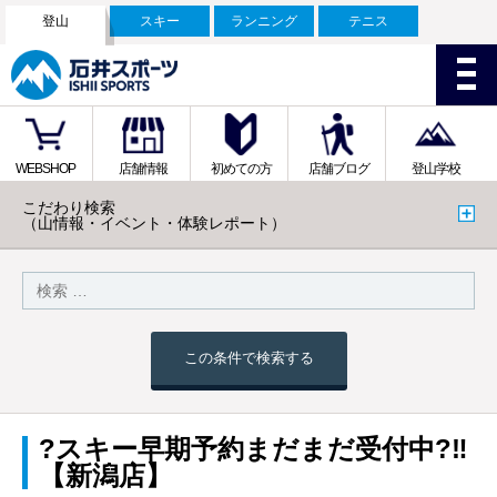
登山
スキー
ランニング
テニス
WEBSHOP
店舗情報
初めての方
店舗ブログ
登山学校
こだわり検索
（山情報・イベント・体験レポート）
この条件で検索する
?スキー早期予約まだまだ受付中?‼️
【新潟店】