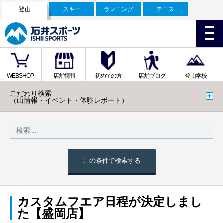
登山
スキー
ランニング
テニス
WEBSHOP
店舗情報
初めての方
店舗ブログ
登山学校
こだわり検索
（山情報・イベント・体験レポート）
この条件で検索する
カスタムフエア日程が決定しまし
た【盛岡店】