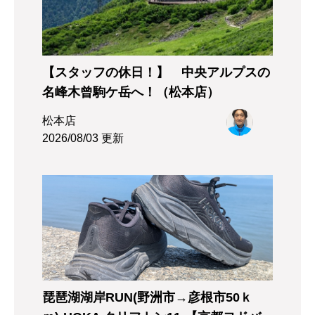
【スタッフの休日！】 中央アルプスの
名峰木曾駒ケ岳へ！（松本店）
松本店
2026/08/03 更新
琵琶湖湖岸RUN(野洲市→彦根市50ｋ