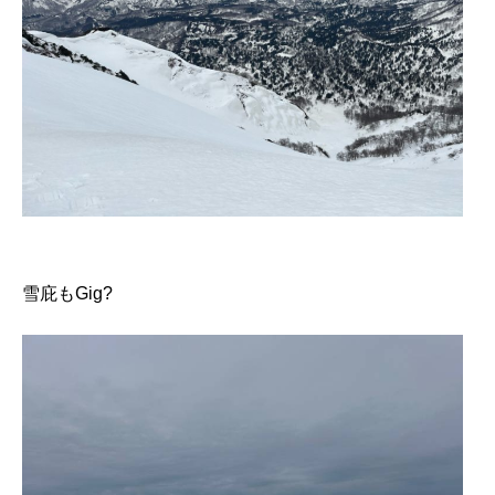
雪庇もGig?️