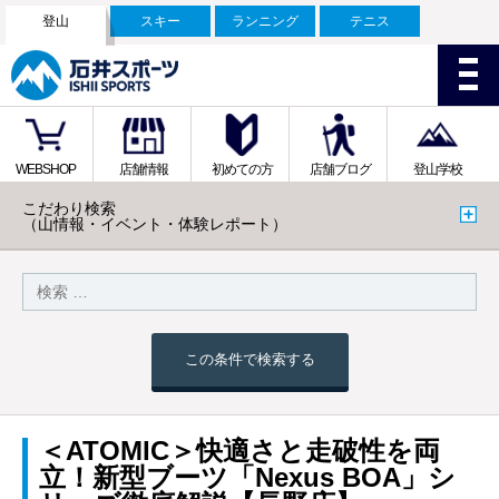
登山
スキー
ランニング
テニス
WEBSHOP
店舗情報
初めての方
店舗ブログ
登山学校
こだわり検索
（山情報・イベント・体験レポート）
この条件で検索する
＜ATOMIC＞快適さと走破性を両
立！新型ブーツ「Nexus BOA」シ