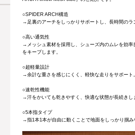
○SPIDER ARCH構造
→足裏のアーチをしっかりサポートし、長時間のラ
○高い通気性
→メッシュ素材を採用し、シューズ内のムレを効率
をキープします。
○超軽量設計
→余計な重さを感じにくく、軽快な走りをサポート
○速乾性機能
→汗をかいても乾きやすく、快適な状態が長続きし
○5本指タイプ
→指1本1本が自由に動くことで地面をしっかり掴