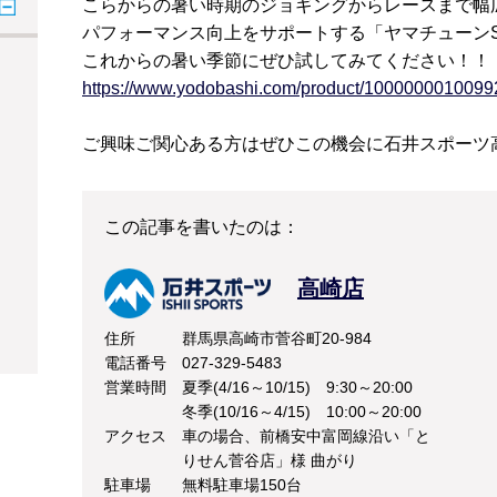
こらからの暑い時期のジョギングからレースまで幅
パフォーマンス向上をサポートする「ヤマチューンSPIDER A
これからの暑い季節にぜひ試してみてください！！
https://www.yodobashi.com/product/1000000010099
ご興味ご関心ある方はぜひこの機会に石井スポーツ
この記事を書いたのは：
高崎店
住所
群馬県高崎市菅谷町20-984
電話番号
027-329-5483
営業時間
夏季(4/16～10/15) 9:30～20:00
冬季(10/16～4/15) 10:00～20:00
アクセス
車の場合、前橋安中富岡線沿い「と
りせん菅谷店」様 曲がり
駐車場
無料駐車場150台