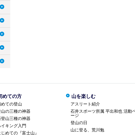
初めての方
山を楽しむ
初めての登山
アスリート紹介
登山の三種の神器
石井スポーツ所属 平出和也 活動
ージ
新登山三種の神器
登山の日
ハイキング入門
山に登る、荒川勉
はじめての『富士山』