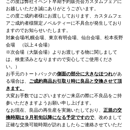
この度は弊社イベント早期予約販売会カスタムフェアに
お越しいただき誠にありがとうございます。
この度ご成約者様にお渡ししております、カスタムフェ
アご成約者様限定ノベルティーに不具合が発生しており
ますのでお知らせいたします。
対象会場/札幌会場、東京有明会場、仙台会場、松本長野
会場 （以上４会場）
※次会場（大阪会場）よりお渡しする物に関しまして
は、検査済みとなりますので安心してご使用くださ
い。）
お手元のトートバックの
側面の部分に大きなほつれ
があ
る場合は、
ご成約商品お引取り時に良品と交換させて頂
きます。
大変お手数ではございますがご来店の際に不良品をご持
参いただきますようお願い申し上げます。
なお現在、良品の再生産を実施いたしており、
正規の交
換時期は９月初旬以降になる予定ですので
、改めまして
正確な交換可能時期が訪れましたらご連絡させていただ