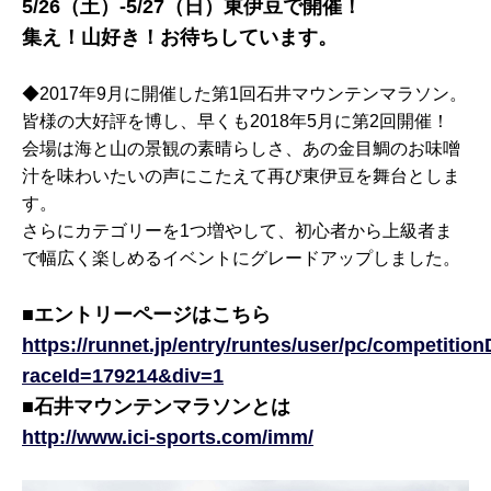
5/26（土）-5/27（日）東伊豆で開催！
集え！山好き！お待ちしています。
◆2017年9月に開催した第1回石井マウンテンマラソン。
皆様の大好評を博し、早くも2018年5月に第2回開催！
会場は海と山の景観の素晴らしさ、あの金目鯛のお味噌
汁を味わいたいの声にこたえて再び東伊豆を舞台としま
す。
さらにカテゴリーを1つ増やして、初心者から上級者ま
で幅広く楽しめるイベントにグレードアップしました。
■エントリーページはこちら
https://runnet.jp/entry/runtes/user/pc/competitio
raceId=179214&div=1
■石井マウンテンマラソンとは
http://www.ici-sports.com/imm/