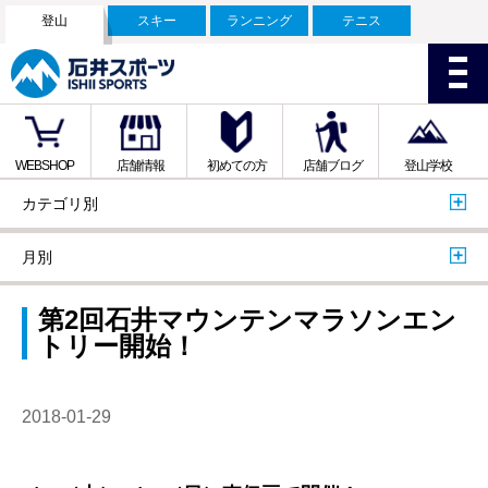
登山
スキー
ランニング
テニス
WEBSHOP
店舗情報
初めての方
店舗ブログ
登山学校
カテゴリ別
月別
第2回石井マウンテンマラソンエン
トリー開始！
2018-01-29