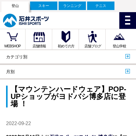
登山
スキー
ランニング
テニス
WEBSHOP
店舗情報
初めての方
店舗ブログ
登山学校
カテゴリ別
月別
【マウンテンハードウェア】POP‐
UPショップがヨドバシ博多店に登
場 ！
2022-09-22