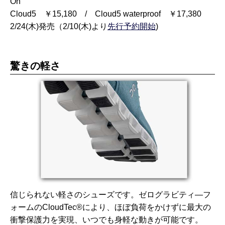
On
Cloud5 ￥15,180 / Cloud5 waterproof ￥17,380
2/24(木)発売（2/10(木)より
先行予約開始
)
驚きの軽さ
信じられない軽さのシューズです。ゼログラビティ―フ
ォームのCloudTec®により、ほぼ負荷をかけずに最大の
衝撃保護力を実現、いつでも身軽な動きが可能です。