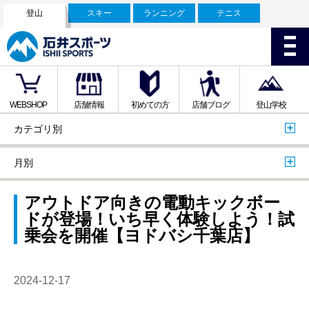
登山
スキー
ランニング
テニス
WEBSHOP
店舗情報
初めての方
店舗ブログ
登山学校
カテゴリ別
月別
アウトドア向きの電動キックボー
ドが登場！いち早く体験しよう！試
乗会を開催【ヨドバシ千葉店】
2024-12-17