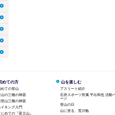
初めての方
山を楽しむ
初めての登山
アスリート紹介
登山の三種の神器
石井スポーツ所属 平出和也 活動
ージ
新登山三種の神器
登山の日
ハイキング入門
山に登る、荒川勉
はじめての『富士山』