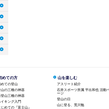
初めての方
山を楽しむ
初めての登山
アスリート紹介
登山の三種の神器
石井スポーツ所属 平出和也 活動
ージ
新登山三種の神器
登山の日
ハイキング入門
山に登る、荒川勉
はじめての『富士山』