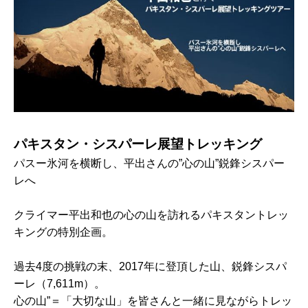
パキスタン・シスパーレ展望トレッキング
パスー氷河を横断し、平出さんの”心の山”鋭鋒シスパー
レへ
クライマー平出和也の心の山を訪れるパキスタントレッ
キングの特別企画。
過去4度の挑戦の末、2017年に登頂した山、鋭鋒シスパ
ーレ（7,611m）。
心の山”＝「大切な山」を皆さんと一緒に見ながらトレッ