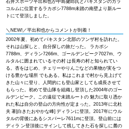
石井スポーツ平出和也が中島健郎氏とパキスタンのカラ
コルムに位置するラカポシ7788m未踏の南壁より新ルー
トにて登頂しました。
＼NEW!／平出和也からコメントが到着！
2002年夏、初めてパキスタン北部のフンザ村を訪れた。
それは山探しと、自分探しの旅だった。 ラカポシ
7788m、ディラン7266m、ゴールデンピーク7027m、ウ
ルタルに囲まれているその村 は長寿の村と知られてい
る。杏をはじめ、チェリーやりんごなどの果物が実をつ
ける豊かな場所 でもある。私はこれまで村から見上げて
きた山々に登り、人間的にも登山家としても成長させて
もらった。初めて登山隊を組織し登頂した2004年のゴー
ルデンピーク。この遠征で未踏ルートの 魅力に取り憑か
れた私は自分の登山の方向性が定まった。2013年に北杜
夫 著[白きたおやかな峰] ディランに登頂。2017年にウル
タルの背後にあるシスパーレ7611mに登頂。登山前には
ディラ ン登頂後にサインして残してきた石を探しに麓の