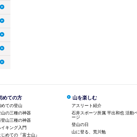
初めての方
山を楽しむ
初めての登山
アスリート紹介
登山の三種の神器
石井スポーツ所属 平出和也 活動
ージ
新登山三種の神器
登山の日
ハイキング入門
山に登る、荒川勉
はじめての『富士山』