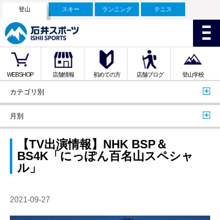
登山
スキー
ランニング
テニス
WEBSHOP
店舗情報
初めての方
店舗ブログ
登山学校
カテゴリ別
月別
【TV出演情報】NHK BSP＆
BS4K「にっぽん百名山スペシャ
ル」
2021-09-27