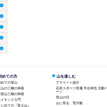
初めての方
山を楽しむ
初めての登山
アスリート紹介
登山の三種の神器
石井スポーツ所属 平出和也 活動
ージ
新登山三種の神器
登山の日
ハイキング入門
山に登る、荒川勉
はじめての『富士山』