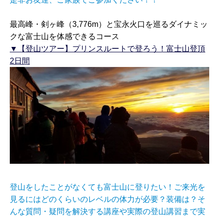
最高峰・剣ヶ峰（3,776m）と宝永火口を巡るダイナミッ
クな富士山を体感できるコース
▼【登山ツアー】プリンスルートで登ろう！富士山登頂
2日間
登山をしたことがなくても富士山に登りたい！ご来光を
見るにはどのくらいのレベルの体力が必要？装備は？そ
んな質問・疑問を解決する講座や実際の登山講習まで実