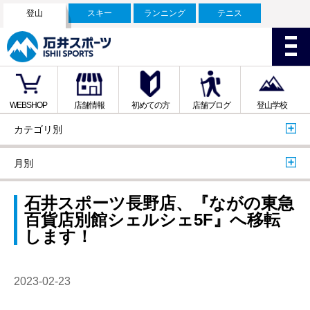
登山
スキー
ランニング
テニス
WEBSHOP
店舗情報
初めての方
店舗ブログ
登山学校
カテゴリ別
月別
石井スポーツ長野店、『ながの東急
百貨店別館シェルシェ5F』へ移転
します！
2023-02-23