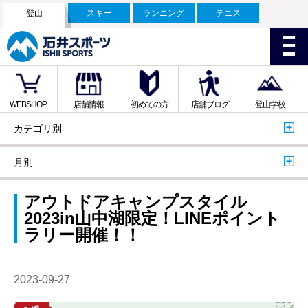
登山
スキー
ランニング
テニス
WEBSHOP
店舗情報
初めての方
店舗ブログ
登山学校
カテゴリ別
月別
アウトドアキャンプスタイル
2023in山中湖限定！LINEポイント
ラリー開催！！
2023-09-27